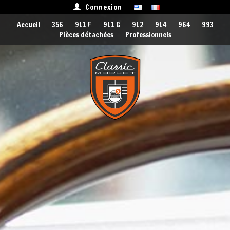
Connexion
Accueil
356
911 F
911 G
912
914
964
993
Pièces détachées
Professionnels