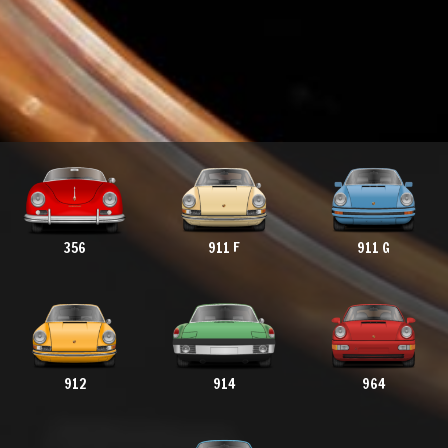
356
911 F
911 G
912
914
964