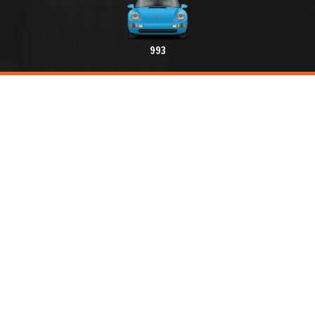
993
Créer une alerte
Rédiger une annonce
LA MARKETPLACE DE PORSCHE CLASSIC
RÉSERVÉE AUX PASSIONNÉS
Bonjour, bienvenue sur
la première plateforme
digitale
francophone de vente, d’achat, d’échange et de
location de
Porsche Classic
et de pièces
détachées.