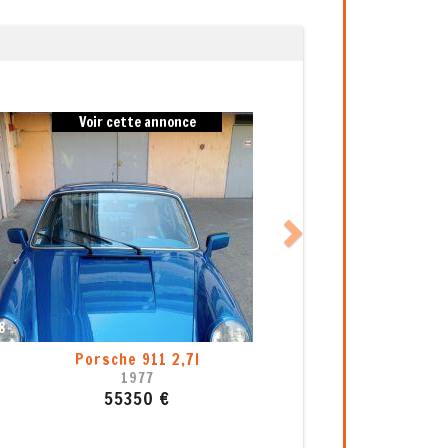
Next
Voir cette annonce
8
1
, 2ème
Porsche 911 - 993 Carrera 2, Mod. 1994
1994
83000 €