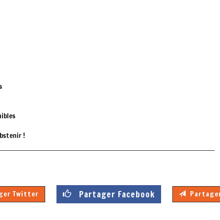
s
nibles
bstenir !
Partager Facebook
er Twitter
Partager