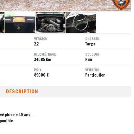
VERSION
CHASSIS
2.2
Targa
KILOMÉTRAGE
COULEUR
34085 Km
Noir
PRIX
VENDEUR
89000 €
Particulier
DESCRIPTION
é plus de 40 ans ...
sponible