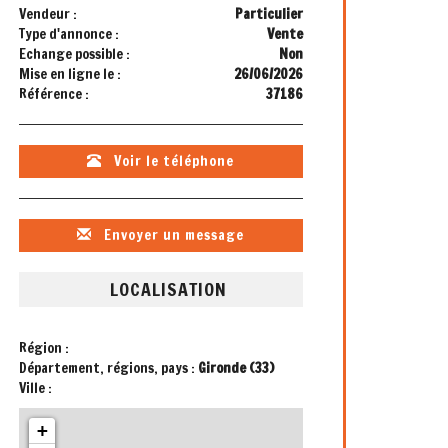
Vendeur :
Particulier
Type d'annonce :
Vente
Echange possible :
Non
Mise en ligne le :
26/06/2026
Référence :
37186
Voir le téléphone
Envoyer un message
LOCALISATION
Région :
Département, régions, pays :
Gironde (33)
Ville :
+