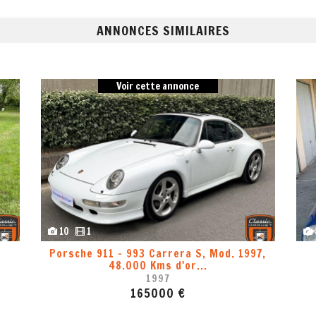
ANNONCES SIMILAIRES
 annonce
Voir cette annonce
8
1
11 2,7l
Porsche 911 - 993 Targa, Mod. 1996
Main
7
1996
0 €
107000 €