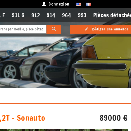
Connexion
 F
911 G
912
914
964
993
Pièces détaché
Rédiger une annonce
,2T - Sonauto
89000 €