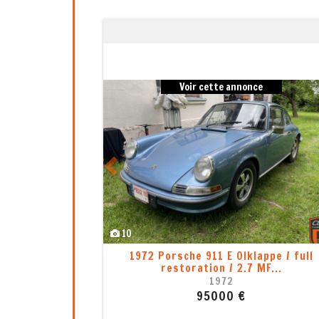
Previous
Voir cette annonce
Voir cette
8
11 - 993 Carrera S, Mod. 1997,
Porsche 9
48.000 Kms d'or...
197
1997
5535
165000 €