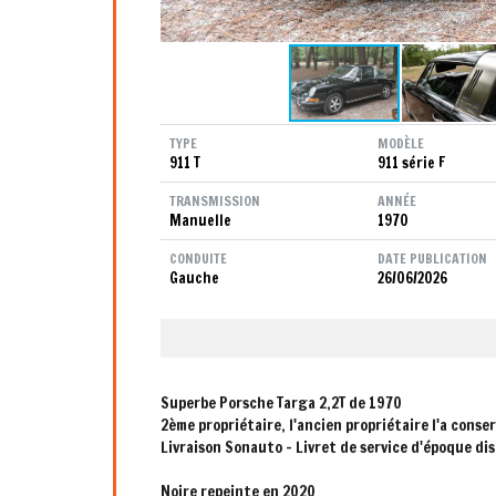
TYPE
MODÈLE
911 T
911 série F
TRANSMISSION
ANNÉE
Manuelle
1970
CONDUITE
DATE PUBLICATION
Gauche
26/06/2026
Superbe Porsche Targa 2,2T de 1970
2ème propriétaire, l'ancien propriétaire l'a conserv
Livraison Sonauto - Livret de service d'époque di
Noire repeinte en 2020