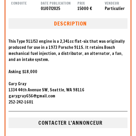
CONDUITE
DATE PUBLICATION
PRIX
VENDEUR
01/07/2025
15000 €
Particulier
DESCRIPTION
This Type 911/53 engine is a 2,341cc flat-six that was originally
produced for use in a 1973 Porsche 911S. It retains Bosch
mechanical fuel injection, a distributor, an alternator, a fan,
and an intake system.
Asking $18,000
Gary Gray
1334 44th Avenue SW, Seattle, WA 98116
garygray656@gmail.com
252-242-1601
CONTACTER L'ANNONCEUR