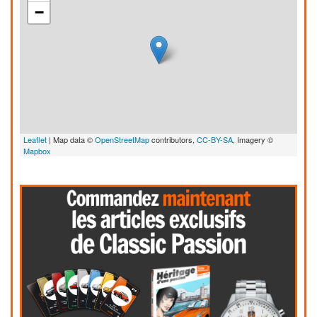
−
Leaflet
| Map data ©
OpenStreetMap
contributors,
CC-BY-SA
, Imagery ©
Mapbox