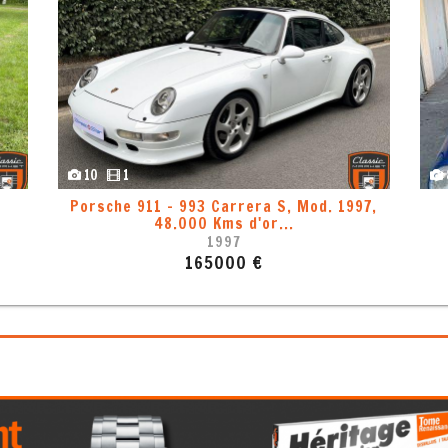
8
1
ème
Porsche 911 - 993 Carrera 2, Mod. 1994
1994
83000 €