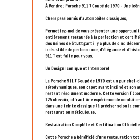
À Vendre : Porsche 911 T Coupé de 1970 – Une Ic
Chers passionnés d'automobiles classiques,
Permettez-moi de vous présenter une opportunité 
entièrement restaurée à la perfection et certifié
des usines de Stuttgart il y a plus de cinq décen
irrésistible de performance, d'élégance et d'hist
911 T est faite pour vous.
Un Design Iconique et Intemporel
La Porsche 911 T Coupé de 1970 est un pur chef-d
aérodynamiques, son capot avant incliné et son ar
restant résolument moderne. Cette version T (pour
125 chevaux, offrant une expérience de conduite vi
dans une teinte classique (à préciser selon la co
restauration méticuleuse.
Restauration Complète et Certification Officielle
Cette Porsche a bénéficié d'une restauration tot