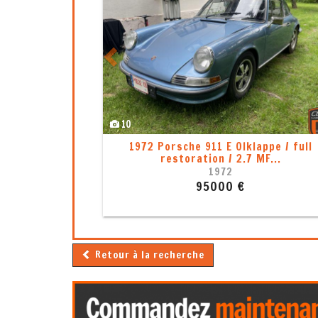
8
1
Porsche 911 - 993 Targa, Mod. 1996, 2
Main
1996
107000 €
Retour à la recherche