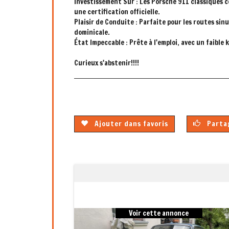
Investissement Sûr : Les Porsche 911 classiques 
une certification officielle.
Plaisir de Conduite : Parfaite pour les routes sin
dominicale.
État Impeccable : Prête à l'emploi, avec un faibl
Curieux s'abstenir!!!!
Ajouter dans favoris
Partag
Previous
Voir cette annonce