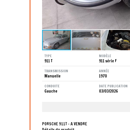
TYPE
MODÈLE
911 T
911 série F
TRANSMISSION
ANNÉE
Manuelle
1970
CONDUITE
DATE PUBLICATION
Gauche
03/03/2026
PORSCHE 911T - A VENDRE
Détails du produit