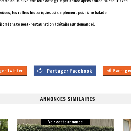
comme celle-ci voient leur cote grimper année après année, surtout avec
ueuses, les rallies historiques ou simplement pour une balade
e kilométrage post-restauration (détails sur demande).
Partager Facebook
er Twitter
Partager
ANNONCES SIMILAIRES
Voir cette annonce