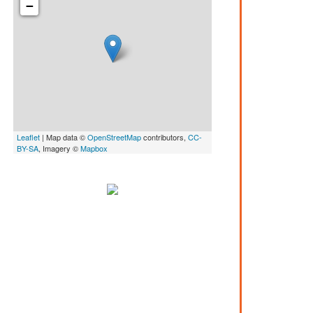
−
Leaflet
| Map data ©
OpenStreetMap
contributors,
CC-
BY-SA
, Imagery ©
Mapbox