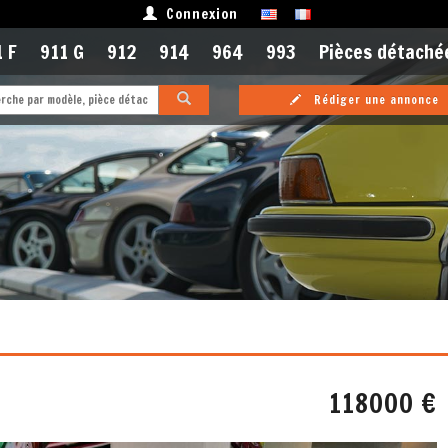
Connexion
 F
911 G
912
914
964
993
Pièces détaché
Rédiger une annonce
118000 €