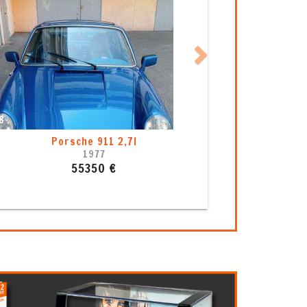
5
Porsche 911 964 C2 (1993)
1993
49999 €