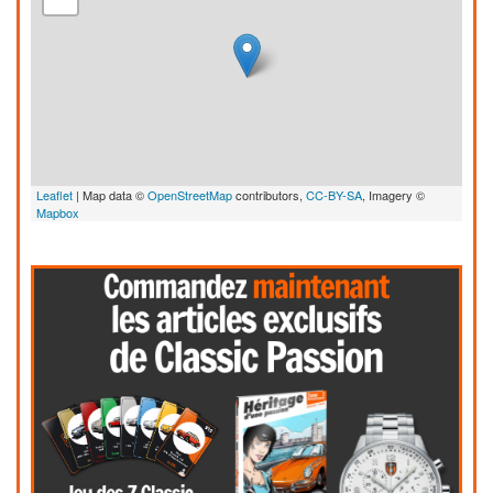
Leaflet
| Map data ©
OpenStreetMap
contributors,
CC-BY-SA
, Imagery ©
Mapbox