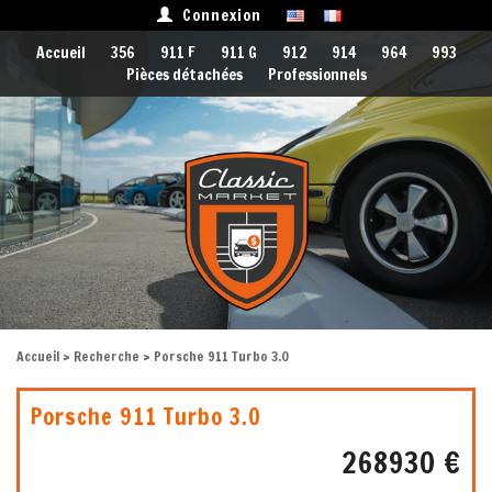
Connexion
Accueil
356
911 F
911 G
912
914
964
993
Pièces détachées
Professionnels
Accueil
>
Recherche
> Porsche 911 Turbo 3.0
Porsche 911 Turbo 3.0
268930 €