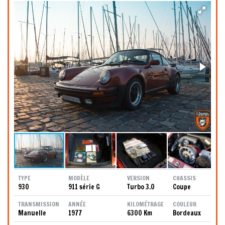
TYPE
MODÈLE
VERSION
CHASSIS
930
911 série G
Turbo 3.0
Coupe
TRANSMISSION
ANNÉE
KILOMÉTRAGE
COULEUR
Manuelle
1977
6300 Km
Bordeaux