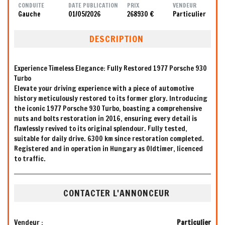
CONDUITE
DATE PUBLICATION
PRIX
VENDEUR
Gauche
01/05/2026
268930 €
Particulier
DESCRIPTION
Experience Timeless Elegance: Fully Restored 1977 Porsche 930
Turbo
Elevate your driving experience with a piece of automotive
history meticulously restored to its former glory. Introducing
the iconic 1977 Porsche 930 Turbo, boasting a comprehensive
nuts and bolts restoration in 2016, ensuring every detail is
flawlessly revived to its original splendour. Fully tested,
suitable for daily drive. 6300 km since restoration completed.
Registered and in operation in Hungary as Oldtimer, licenced
to traffic.
CONTACTER L'ANNONCEUR
Vendeur :
Particulier