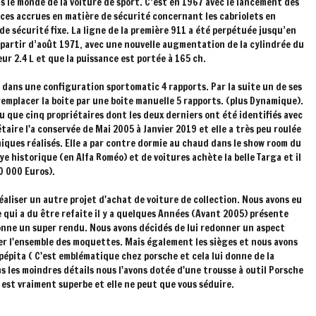
s le monde de la voiture de sport. C’est en 1967 avec le lancement des
ces accrues en matière de sécurité concernant les cabriolets en
e sécurité fixe. La ligne de la première 911 a été perpétuée jusqu’en
à partir d’août 1971, avec une nouvelle augmentation de la cylindrée du
ur 2.4 L et que la puissance est portée à 165 ch.
, dans une configuration sportomatic 4 rapports. Par la suite un de ses
remplacer la boite par une boite manuelle 5 rapports. (plus Dynamique).
u que cinq propriétaires dont les deux derniers ont été identifiés avec
taire l'a conservée de Mai 2005 à Janvier 2019 et elle a très peu roulée
niques réalisés. Elle a par contre dormie au chaud dans le show room du
ye historique (en Alfa Roméo) et de voitures achète la belle Targa et il
0 000 Euros).
éaliser un autre projet d'achat de voiture de collection. Nous avons eu
 qui a du être refaite il y a quelques Années (Avant 2005) présente
nne un super rendu. Nous avons décidés de lui redonner un aspect
er l'ensemble des moquettes. Mais également les sièges et nous avons
 pépita ( C'est emblématique chez porsche et cela lui donne de la
ns les moindres détails nous l'avons dotée d'une trousse à outil Porsche
 est vraiment superbe et elle ne peut que vous séduire.