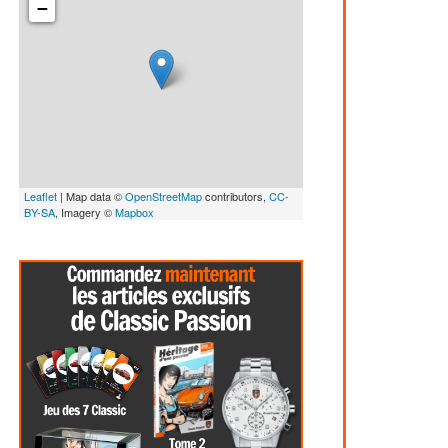
−
Leaflet
| Map data ©
OpenStreetMap
contributors,
CC-
BY-SA
, Imagery ©
Mapbox