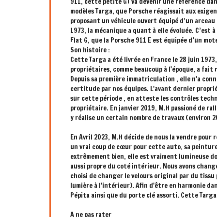
911, cette petite GT va devenir une référence dan
modèles Targa, que Porsche réagissait aux exigen
proposant un véhicule ouvert équipé d’un arceau d
1973, la mécanique a quant à elle évoluée. C’est 
Flat 6, que la Porsche 911 E est équipée d’un mote
Son histoire :
Cette Targa a été livrée en France le 28 juin 1973
propriétaires, comme beaucoup à l'époque, a fait 
Depuis sa première immatriculation , elle n'a conn
certitude par nos équipes. L'avant dernier proprié
sur cette période , en atteste les contrôles tech
propriétaire. En janvier 2019, M.H passioné de rall
y réalise un certain nombre de travaux (environ 2
En Avril 2023, M.H décide de nous la vendre pour r
un vrai coup de cœur pour cette auto, sa peinture
extrêmement bien, elle est vraiment lumineuse do
aussi propre du coté intérieur. Nous avons chang
choisi de changer le velours original par du tissu
lumière à l'intérieur). Afin d'être en harmonie da
Pépita ainsi que du porte clé assorti. Cette Targa
A ne pas rater