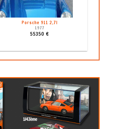
5
Porsche 911 964 C2 (1993)
1993
49999 €