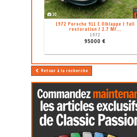
8
1
Porsche 911 - 993 Targa, Mod. 1996, 2
Main
1996
107000 €
Retour à la recherche