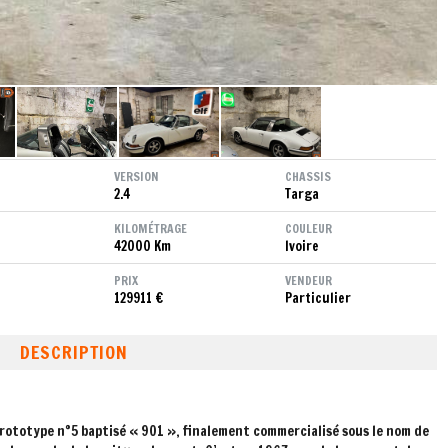
VERSION
CHASSIS
2.4
Targa
KILOMÉTRAGE
COULEUR
42000 Km
Ivoire
PRIX
VENDEUR
129911 €
Particulier
DESCRIPTION
prototype n°5 baptisé « 901 », finalement commercialisé sous le nom de