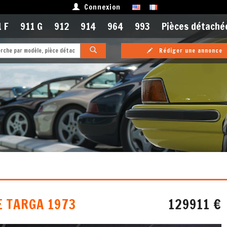
Connexion
 F
911 G
912
914
964
993
Pièces détaché
Rédiger une annonce
E TARGA 1973
129911 €