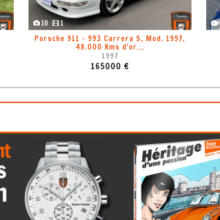
8
1
ème
Porsche 911 - 993 Carrera 2, Mod. 1994
1994
83000 €