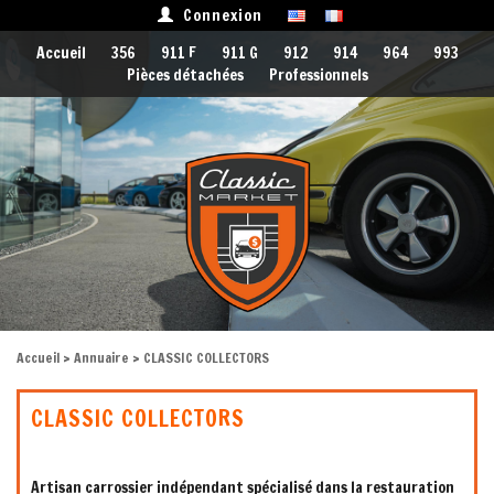
Connexion
Accueil
356
911 F
911 G
912
914
964
993
Pièces détachées
Professionnels
Accueil
>
Annuaire
> CLASSIC COLLECTORS
CLASSIC COLLECTORS
Artisan carrossier indépendant spécialisé dans la restauration