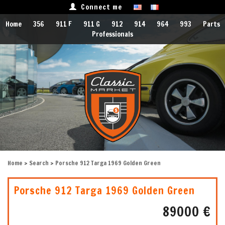
Connect me
Home
356
911 F
911 G
912
914
964
993
Parts
Professionals
Home
>
Search
> Porsche 912 Targa 1969 Golden Green
Porsche 912 Targa 1969 Golden Green
89000 €