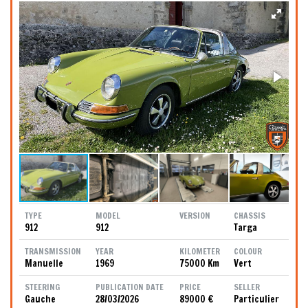
TYPE
MODEL
VERSION
CHASSIS
912
912
Targa
TRANSMISSION
YEAR
KILOMETER
COLOUR
Manuelle
1969
75000 Km
Vert
STEERING
PUBLICATION DATE
PRICE
SELLER
Gauche
28/03/2026
89000 €
Particulier