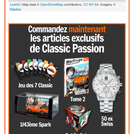
Leaflet
| Map data ©
OpenStreetMap
contributors,
CC-BY-SA
, Imagery ©
Mapbox