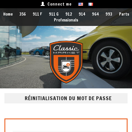
Connect me
Home
356
911 F
911 G
912
914
964
993
Parts
Professionals
RÉINITIALISATION DU MOT DE PASSE
Indicate your email