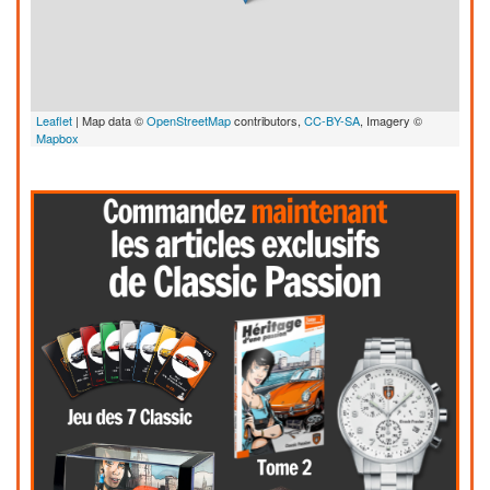
Leaflet
| Map data ©
OpenStreetMap
contributors,
CC-BY-SA
, Imagery ©
Mapbox