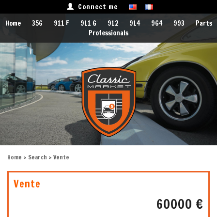
Connect me
Home
356
911 F
911 G
912
914
964
993
Parts
Professionals
Home
>
Search
> Vente
Vente
60000 €