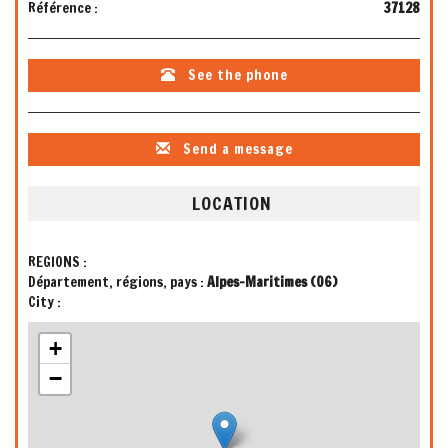
Référence :
37128
See the phone
Send a message
LOCATION
REGIONS :
Département, régions, pays :
Alpes-Maritimes (06)
City :
+
−