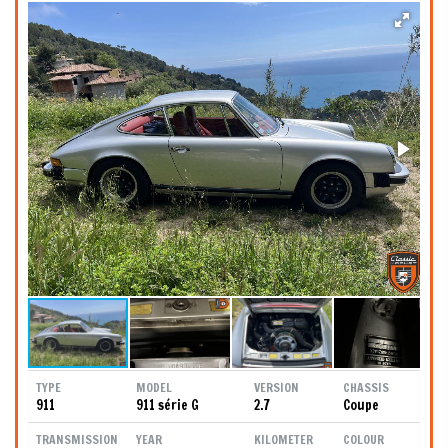
TYPE
MODEL
VERSION
CHASSIS
911
911 série G
2.7
Coupe
TRANSMISSION
YEAR
KILOMETER
COLOUR